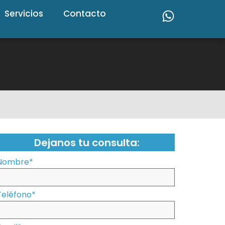
Servicios
Contacto
Dejanos tu consulta:
Nombre
*
Teléfono
*